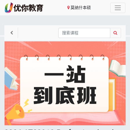
莫纳什本硕