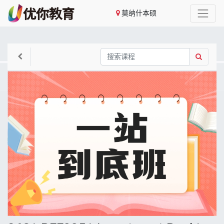
莫纳什本硕