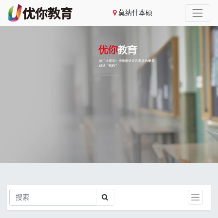
莫纳什本硕