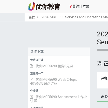
莫纳什本硕
课程
2026 MGF5690 Services and Operations
202
Se
课件下载
免费公开课
优你MGF5690 免费0元课
正课第一节
课程
优你MGF5690 Week 2-topic
4&5&6知识点讲解
作业课
说
优你MGF5690 Assessment 1 作业
讲解